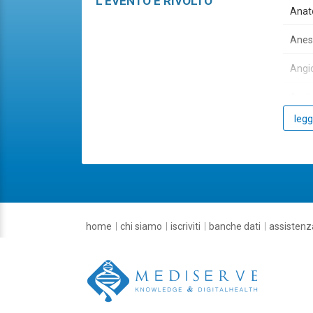
L'EVENTO È RIVOLTO
Anat
Anes
Angio
Audio
legg
Bioch
Cardi
Cardi
Chiru
home
chi siamo
iscriviti
banche dati
assistenz
Chiru
Chiru
Chiru