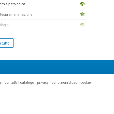
omia patologica
tesia e rianimazione
logia
logia e foniatria
i tutto
imica clinica
ochirurgia
ologia
rgia Generale
a
contatti
catalogo
privacy
condizioni d'uso
cookie
rgia Maxillo-facciale
rgia pediatrica
rgia plastica e ricostruttiva