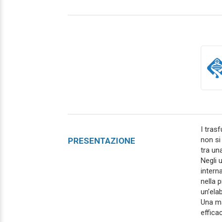
I tras
non si
PRESENTAZIONE
tra una
Negli 
intern
nella 
un’ela
Una ma
efficac