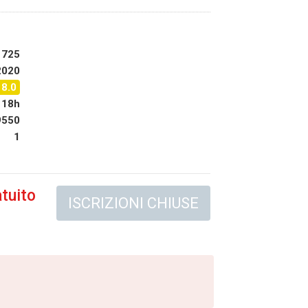
725
2020
18.0
18h
9550
1
tuito
ISCRIZIONI CHIUSE