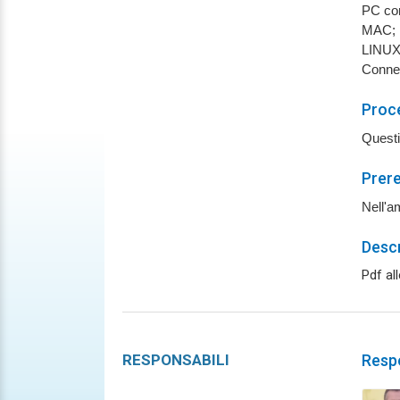
PC con
MAC;
LINUX
Connes
Proce
Questi
Prere
Nell'a
Desc
Pdf al
RESPONSABILI
Respo