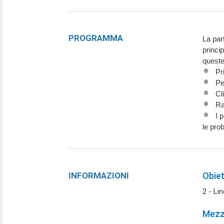
PROGRAMMA
La part
princip
queste 
Pr
Pe
Cl
Ra
I 
le pro
INFORMAZIONI
Obiet
2 - Li
Mezzi