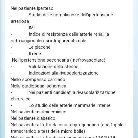
Nel paziente iperteso
- Studio delle complicanze dell’ipertensione
arteriosa
- IMT
- Indice di resistenza delle arterie renali la
nefroangiosclerosi intraparenchimale
- Le placche
- Il rene
Nell’ipertensione secondaria ( nefrovascolare)
- Valutazione della stenosi
- Indicazioni alla rivascolarizzazione
Nello scompenso cardiaco
Nella cardiopatia ischemica
- Nei pazienti candidati a rivascolarizzazione
chirurgica
- Lo studio delle arterie mammarie interne
Nel paziente dislipidemidico
Nel paziente diabetico
Nel paziente affetto da ictus criptogenetico (ecoDoppler
transcranico e test delle micro bolle)
Nel paziente affetto da infezione da sars-COVID 19